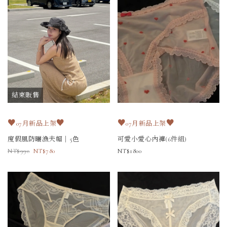
結束販售
♥
♥
♥
♥
07月新品上架
07月新品上架
度假風防曬漁夫帽｜5色
可愛小愛心內褲(6件組)
990
780
1800